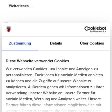
Weiterlesen ...
SWC Miniaufgebot glänzt in
Burglengenfeld
Zustimmung
Details
Über Cookies
18. September 2023
Diese Webseite verwendet Cookies
Vanessa Tuma, Vincent Hüttner und Leo Roidl
Kreismeister
Wir verwenden Cookies, um Inhalte und Anzeigen zu
personalisieren, Funktionen für soziale Medien anbieten
Weiterlesen ...
zu können und die Zugriffe auf unsere Website zu
analysieren. Außerdem geben wir Informationen zu Ihrer
Verwendung unserer Website an unsere Partner für
soziale Medien, Werbung und Analysen weiter. Unsere
Partner führen diese Informationen möglicherweise mit
SWC Senioren holen 6 Nordbayern Titel
weiteren Daten zusammen, die Sie ihnen bereitgestellt