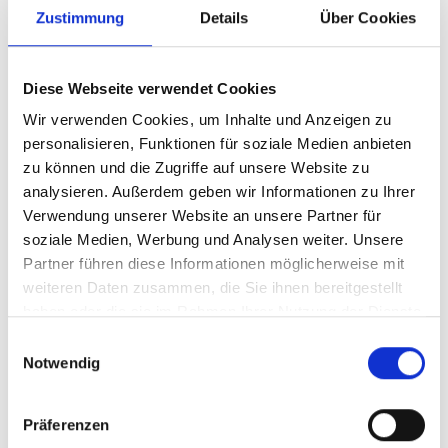
Zustimmung
Details
Über Cookies
verlinkten Seiten ist jedoch ohne konkrete Anhaltspunkte
einer Rechtsverletzung nicht zumutbar. Bei Bekanntwerden
von Rechtsverletzungen werden wir derartige Links
Diese Webseite verwendet Cookies
umgehend entfernen.
Wir verwenden Cookies, um Inhalte und Anzeigen zu
Urheberrecht
personalisieren, Funktionen für soziale Medien anbieten
Die durch die Seitenbetreiber erstellten Inhalte und Werke
zu können und die Zugriffe auf unsere Website zu
auf diesen Seiten unterliegen dem deutschen Urheberrecht.
analysieren. Außerdem geben wir Informationen zu Ihrer
Die Vervielfältigung, Bearbeitung, Verbreitung und jede Art
Verwendung unserer Website an unsere Partner für
der Verwertung außerhalb der Grenzen des Urheberrechtes
soziale Medien, Werbung und Analysen weiter. Unsere
bedürfen der schriftlichen Zustimmung des jeweiligen Autors
Partner führen diese Informationen möglicherweise mit
bzw. Erstellers. Downloads und Kopien dieser Seite sind nur
weiteren Daten zusammen, die Sie ihnen bereitgestellt
für den privaten, nicht kommerziellen Gebrauch gestattet.
haben oder die sie im Rahmen Ihrer Nutzung der Dienste
Soweit die Inhalte auf dieser Seite nicht vom Betreiber
gesammelt haben.
Einwilligungsauswahl
erstellt wurden, werden die Urheberrechte Dritter beachtet.
Notwendig
Insbesondere werden Inhalte Dritter als solche
gekennzeichnet. Sollten Sie trotzdem auf eine
Präferenzen
Urheberrechtsverletzung aufmerksam werden, bitten wir um