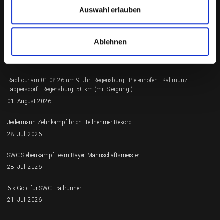
Auswahl erlauben
Neueste Beiträge
Ablehnen
SWC Sprintstaffel und Kilian Schwarzensteiner Bayernmeister
03. August 2026
Radltour am 01.08.26 um 9 Uhr: Regensburg - Pielenhofen - Kallmünz -
Lappersdorf - Regensburg, 50 km (mit Steigung!)
01. August 2026
Jedermann Zehnkampf bricht Teilnehmer Rekord
28. Juli 2026
SWC Siebenkampf Team Bayer. Mannschaftsmeister
28. Juli 2026
6 x Gold für SWC Trailrunner
21. Juli 2026