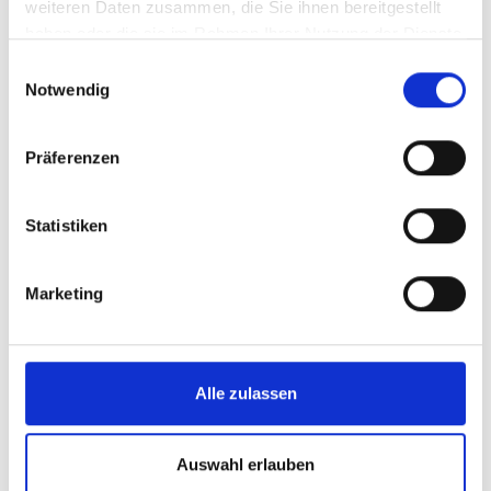
Volksbank
weiteren Daten zusammen, die Sie ihnen bereitgestellt
haben oder die sie im Rahmen Ihrer Nutzung der Dienste
gesammelt haben.
Einwilligungsauswahl
Notwendig
Schroedl
Präferenzen
Roedl
Statistiken
Marketing
Eichhofener
Alle zulassen
Hps Sport Shop
Auswahl erlauben