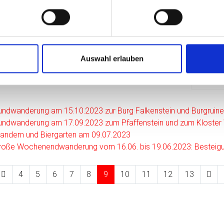
Das pa
 Parkplatz am Beginn des Geopfads in
Höllen
ernheim ging es durch die Tegernheimer
da es 
lucht hinauf zum Keilsteiner Hang.
Ausgle
zur Ei
Auswahl erlauben
terlesen ...
Brennb
undwanderung am 15.10.2023 zur Burg Falkenstein und Burgruin
undwanderung am 17.09.2023 zum Pfaffenstein und zum Kloster 
andern und Biergarten am 09.07.2023
roße Wochenendwanderung vom 16.06. bis 19.06.2023: Besteig
4
5
6
7
8
9
10
11
12
13