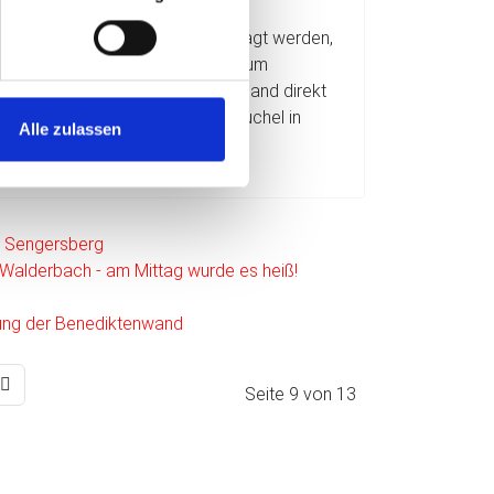
ssiert zum Glück sehr selten: Die
wanderung musste leider abgesagt werden,
um 10 Uhr in Strömen regnete. Zum
ich verabredeten wir uns kurzerhand direkt
nkehr in Hirschbergers Holzofenkuchel in
Alle zulassen
erg - lecker war's!
e Sengersberg
Walderbach - am Mittag wurde es heiß!
ung der Benediktenwand
Seite 9 von 13