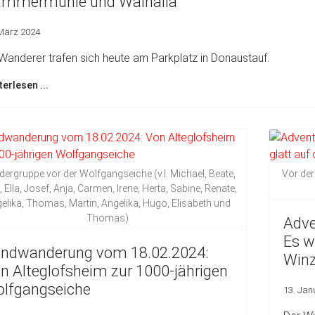
mmermühle und Walhalla
 März 2024
Wanderer trafen sich heute am Parkplatz in Donaustauf.
terlesen ...
ergruppe vor der Wolfgangseiche (v.l. Michael, Beate,
Vor der 
t, Ella, Josef, Anja, Carmen, Irene, Herta, Sabine, Renate,
elika, Thomas, Martin, Angelika, Hugo, Elisabeth und
Thomas)
Adve
Es w
ndwanderung vom 18.02.2024:
Winz
n Alteglofsheim zur 1000-jährigen
lfgangseiche
13. Jan