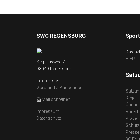
SWC REGENSBURG
Spor
Das ak
HIER
Serpiliusweg 7
93049 Regensburg
Satz
Telefon siehe
Vorstand & Ausschuss
Satzun
Regeln
📨
Mail schreiben
Übungs
Impressum
Abrech
Datenschutz
Präven
Schutz
Presse
3G For