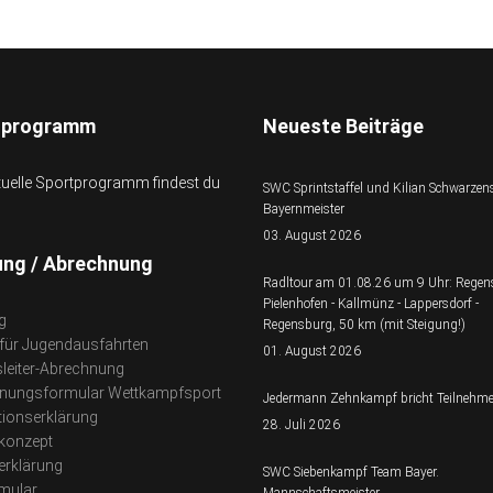
tprogramm
Neueste Beiträge
tuelle Sportprogramm findest du
SWC Sprintstaffel und Kilian Schwarzens
Bayernmeister
03. August 2026
ung / Abrechnung
Radltour am 01.08.26 um 9 Uhr: Regen
Pielenhofen - Kallmünz - Lappersdorf -
g
Regensburg, 50 km (mit Steigung!)
 für Jugendausfahrten
01. August 2026
leiter-Abrechnung
nungsformular Wettkampfsport
Jedermann Zehnkampf bricht Teilnehme
tionserklärung
28. Juli 2026
konzept
erklärung
SWC Siebenkampf Team Bayer.
mular