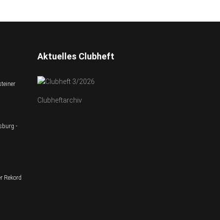
Aktuelles Clubheft
teiner
Clubheftarchiv
sburg -
r Rekord