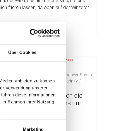
nd, der Wind, das himmlische Kind, hat uns
lich frieren lassen, da oben auf der Winzerer
esen ...
Über Cookies
 Einkehr und bei schönstem Sonnenschein: Samira,
 Medien anbieten zu können
omas, Regine, Anja, Josef, Elli und Karin (v.l.)
hrer Verwendung unserer
der Rundwanderung durch die
 führen diese Informationen
ie im Rahmen Ihrer Nutzung
e am 19.11.2023 blieb uns nur
Einkehr
ember 2023
Marketing