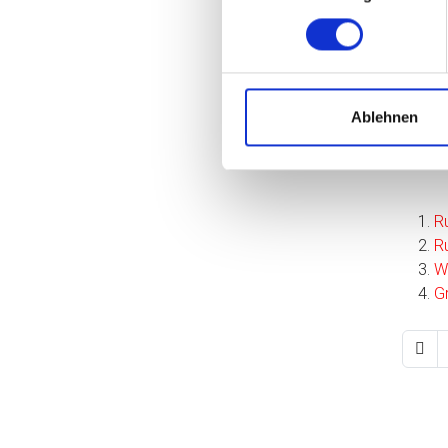
Vom
Teg
Sch
Ablehnen
Wei
R
R
W
G