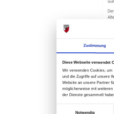
Wol
Der
Alt
war
Wei
Zustimmung
Diese Webseite verwendet 
Wande
Wir verwenden Cookies, um I
Gudru
und die Zugriffe auf unsere 
Website an unsere Partner fü
Ru
möglicherweise mit weiteren
Vo
der Dienste gesammelt habe
hi
Einwilligungsauswahl
Notwendig
05.