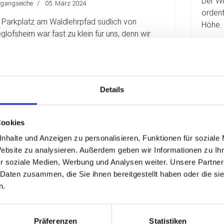
Der Wi
fgangseiche
05. März 2024
ordent
 Parkplatz am Waldlehrpfad südlich von
Höhe.
eglofsheim war fast zu klein für uns, denn wir
Weiterl
en heute 18 Wanderer!
terlesen ...
Details
Cookies
rgruppe im Naturschutzgebiet Spitalholz (v. l.: Ivonne,
Nach der
nhalte und Anzeigen zu personalisieren, Funktionen für soziale
n, Michael, Sabine, Elli, Sabine, Karin, Samira, Sabine,
Th
Thomas, Beate und Regine)
Website zu analysieren. Außerdem geben wir Informationen zu I
Von 
r soziale Medien, Werbung und Analysen weiter. Unsere Partner
ndwanderung vom 21.01.2024:
 Daten zusammen, die Sie ihnen bereitgestellt haben oder die s
Höll
n der Tegernheimer Schlucht
n.
die 
nauf zur Hohen Linie
03. Dez
Präferenzen
Statistiken
 März 2024