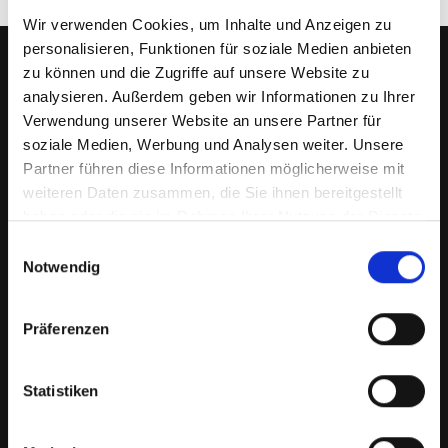
Wir verwenden Cookies, um Inhalte und Anzeigen zu
personalisieren, Funktionen für soziale Medien anbieten
zu können und die Zugriffe auf unsere Website zu
SWC REGENSBURG
analysieren. Außerdem geben wir Informationen zu Ihrer
Verwendung unserer Website an unsere Partner für
soziale Medien, Werbung und Analysen weiter. Unsere
Partner führen diese Informationen möglicherweise mit
Serpiliusweg 7
weiteren Daten zusammen, die Sie ihnen bereitgestellt
93049 Regensburg
haben oder die sie im Rahmen Ihrer Nutzung der Dienste
gesammelt haben.
Telefon siehe
Einwilligungsauswahl
Vorstand & Ausschuss
Notwendig
📨
Mail schreiben
Präferenzen
Impressum
Datenschutz
Statistiken
Sportprogramm