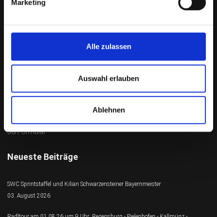
Marketing
Das aktuelle Sportprogramm findest du
HIER
Satzung / Abrechnung
Alle zulassen
Satzung
Regeln für Jugendausfahrten
Auswahl erlauben
Übungsleiter-Abrechnung
Abrechnungsformular Wettkampfsport
Präventionserklärung
Ablehnen
Schutzkonzept
Presseerklärung
3G Formular
Neueste Beiträge
SWC Sprintstaffel und Kilian Schwarzensteiner Bayernmeister
03. August 2026
Radltour am 01.08.26 um 9 Uhr: Regensburg - Pielenhofen - Kallmünz -