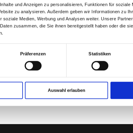
zogenaurach
Kompl
nhalte und Anzeigen zu personalisieren, Funktionen für soziale
Staffe
Website zu analysieren. Außerdem geben wir Informationen zu I
terlesen ...
r soziale Medien, Werbung und Analysen weiter. Unsere Partner
Weiterl
 Daten zusammen, die Sie ihnen bereitgestellt haben oder die s
n.
imon Kürzinger pulverisiert 1000 m Bestzeit
WC Trio gewinnt OM in Wiesau
Präferenzen
Statistiken
orttreff Oberpfalz: Para Leichtathletik
 OM Titel für SWC Langstreckenläufer
48
49
50
51
52
53
54
55
56
57
Auswahl erlauben