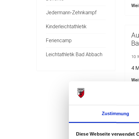
Wei
Jedermann-Zehnkampf
Kinderleichtathletik
Au
Feriencamp
Ba
Leichtathletik Bad Abbach
10. 
4 M
Wei
SW
Zustimmung
10. 
Diese Webseite verwendet 
Med