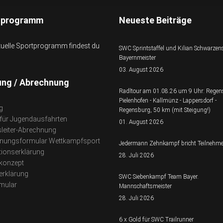
tprogramm
Neueste Beiträge
tuelle Sportprogramm findest du
SWC Sprintstaffel und Kilian Schwarzens
Bayernmeister
03. August 2026
ung / Abrechnung
Radltour am 01.08.26 um 9 Uhr: Regen
Pielenhofen - Kallmünz - Lappersdorf -
g
Regensburg, 50 km (mit Steigung!)
 für Jugendausfahrten
01. August 2026
leiter-Abrechnung
nungsformular Wettkampfsport
Jedermann Zehnkampf bricht Teilnehme
tionserklärung
28. Juli 2026
konzept
erklärung
SWC Siebenkampf Team Bayer.
mular
Mannschaftsmeister
28. Juli 2026
6 x Gold für SWC Trailrunner