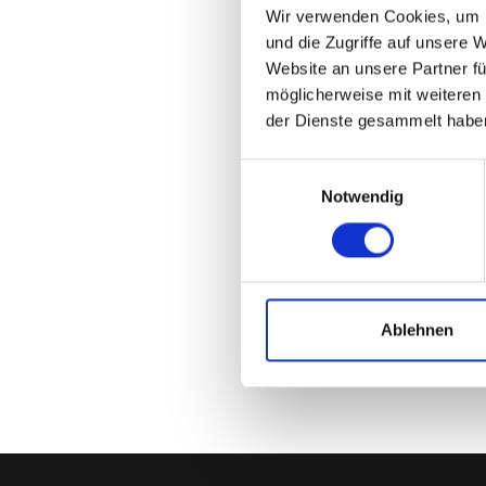
Her
Wir verwenden Cookies, um I
und die Zugriffe auf unsere 
Wei
Website an unsere Partner fü
möglicherweise mit weiteren
der Dienste gesammelt habe
S
Einwilligungsauswahl
S
Notwendig
Sp
8
Ablehnen