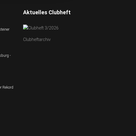
Aktuelles Clubheft
teiner
Clubheftarchiv
sburg -
r Rekord