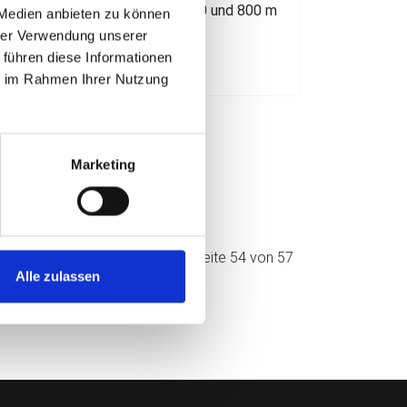
etter Medaillensatz geht an 400 und 800 m
 Medien anbieten zu können
ln
hrer Verwendung unserer
 führen diese Informationen
esen ...
ie im Rahmen Ihrer Nutzung
Marketing
Seite 54 von 57
Alle zulassen