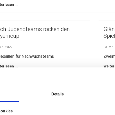
terlesen ...
ch Jugendteams rocken den
Glän
yerncup
Spie
Mai 2022
03. Mai
edaillen für Nachwuchsteams
Zweima
terlesen ...
Weiterl
C Teams rocken den Bayerncup
SWC 
Details
Stock
Mai 2022
02. Mai
Cookies
aillen bei Bayer. Mannschaftsmeisterschaft in