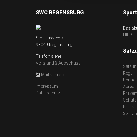
SWC REGENSBURG
Spor
Das ak
HIER
Serpiliusweg 7
93049 Regensburg
Satz
Telefon siehe
Vorstand & Ausschuss
Satzun
Regeln
📨
Mail schreiben
Übungs
Impressum
Abrech
Datenschutz
Präven
Schutz
Presse
3G For