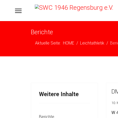
Berichte
Aktuelle Seite:
HOME
Leichtathletik
Beri
DM
Weitere Inhalte
10. 
W 4
Berichte