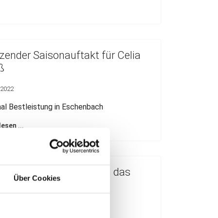
zender Saisonauftakt für Celia
ß
 2022
l Bestleistung in Eschenbach
esen ...
Langstaffler erstürmen das
Über Cookies
erl in Zirndorf
 2022