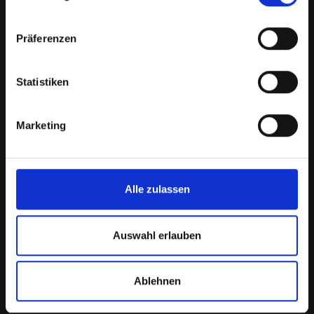
Präferenzen
Serpiliusweg 7
93049 Regensburg
Statistiken
Telefon siehe
Vorstand & Ausschuss
Marketing
📨
Mail schreiben
Impressum
Datenschutz
Alle zulassen
Sportprogramm
Auswahl erlauben
Das aktuelle Sportprogramm findest du
HIER
Ablehnen
Satzung / Abrechnung