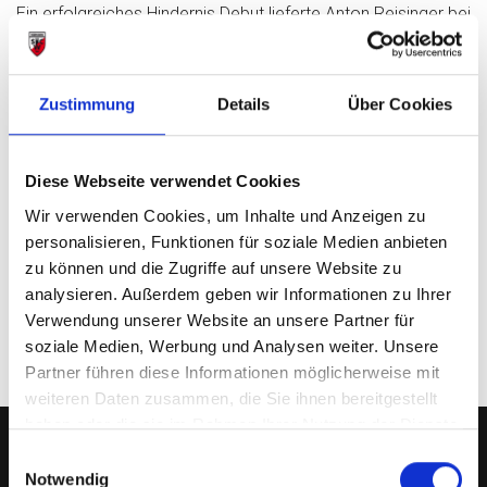
Ein erfolgreiches Hindernis Debut lieferte Anton Reisinger bei
den Bayerischen Meisterschaften in Ingolstadt ab. Der noch
der M 14 angehörende Nachwuchs Athlet belegte Platz 4 im
M 15 Wettbewerb mit 5:48,20 min. Einen tollen 2. Platz gab
Zustimmung
Details
Über Cookies
es für Jana Vogel im stark besetzten 3000 m Frauenlauf mit
10:32,21 min.
Diese Webseite verwendet Cookies
Wir verwenden Cookies, um Inhalte und Anzeigen zu
personalisieren, Funktionen für soziale Medien anbieten
Vorheriger Beitrag: Top Zeiten bei Sparkassen GALA
Nächster Beit
Zurück
Weiter
zu können und die Zugriffe auf unsere Website zu
analysieren. Außerdem geben wir Informationen zu Ihrer
Verwendung unserer Website an unsere Partner für
soziale Medien, Werbung und Analysen weiter. Unsere
Partner führen diese Informationen möglicherweise mit
weiteren Daten zusammen, die Sie ihnen bereitgestellt
haben oder die sie im Rahmen Ihrer Nutzung der Dienste
gesammelt haben.
Einwilligungsauswahl
Notwendig
SWC REGENSBURG