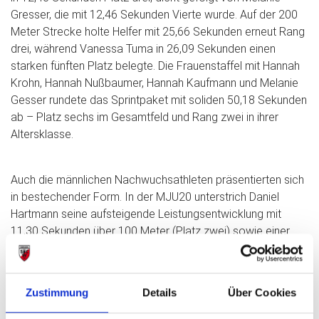
Gresser, die mit 12,46 Sekunden Vierte wurde. Auf der 200
Meter Strecke holte Helfer mit 25,66 Sekunden erneut Rang
drei, während Vanessa Tuma in 26,09 Sekunden einen
starken fünften Platz belegte. Die Frauenstaffel mit Hannah
Krohn, Hannah Nußbaumer, Hannah Kaufmann und Melanie
Gesser rundete das Sprintpaket mit soliden 50,18 Sekunden
ab – Platz sechs im Gesamtfeld und Rang zwei in ihrer
Altersklasse.
Auch die männlichen Nachwuchsathleten präsentierten sich
in bestechender Form. In der MJU20 unterstrich Daniel
Hartmann seine aufsteigende Leistungsentwicklung mit
11,30 Sekunden über 100 Meter (Platz zwei) sowie einer
neuen persönlichen Bestzeit von 22,72 Sekunden über
200 Meter. Anton Reisinger (M15) freute sich ebenfalls über
eine neue PB von 13,31 Sekunden über 100 Meter und lief
Zustimmung
Details
Über Cookies
über 800 Meter in 2:19,36 Minuten auf einen starken vierten
Platz. Simon Kürzinger sprintete die 400 Meter in