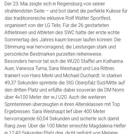
Der 23. Mai zeigte sich in Regensburg von seiner
strahlendsten Seite – und bot damit die perfekte Kulisse für
das traditionsreiche inklusive Rolf Watter Sportfest,
organisiert von der LG Telis. Für die 26 gestarteten
Athletinnen und Athleten des SWC hätte der erste echte
Sommertag des Jahres kaum besser laufen können: Die
Stimmung war hervorragend, die Leistungen stark und
persönliche Bestmarken purzelten reihenweise.
Besonders hervor tat sich die WU20 Staffel um Katharina
Auer, Vanessa Tuma, Sara Weishaupt und Lea Rittner,
trainiert von Hans Merkl und Michael Duchardt. In starken
49,37 Sekunden sprintete die StG Oberpfalz Süd/Mitte auf
den dritten Platz und erfüllte dabei souverän die DM Norm
über 4×100 Meter der wJ U20. Auch die weiteren
Sprinterinnen überzeugten in ihren Altersklassen mit Top
Ergebnissen: Sara Weishaupt lief über 400 Meter
hervorragende 60,04 Sekunden und sicherte sich damit
Rang zwei. Über die 100 Meter erreichte Magdalena Helfer
in 12,43 Sekunden Platz drei, dicht gefolgt von Melanie