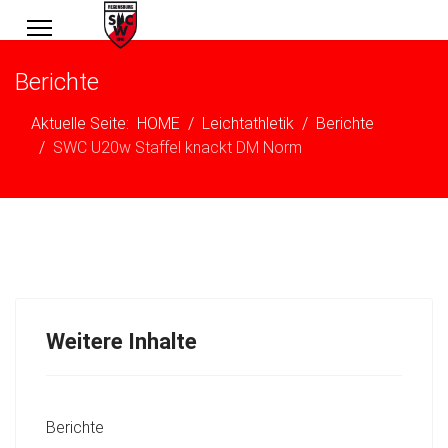
Berichte
Aktuelle Seite:
HOME
Leichtathletik
Berichte
SWC U20w Staffel knackt DM Norm
Weitere Inhalte
Berichte