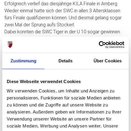
Erfolgreich verlief das diesjährige KILA Finale in Amberg.
Wieder einmal hatte sich der SWC in allen 3 Altersklassen
fürs Finale qualifizieren können. Und diesmal gelang sogar
zwei Mal der Sprung aufs Stockerl.
Dabei konnten die SWC Tiger in der U 10 sogar gewinnen.
Im Team Vincent Rykala, Anna Lachmund, Charlotte Balk,
Tobi Bscheidl, Paul Egerer, Julia Wagner, Eric Heß und Lea
Koschel.
Bronze gab es in der U 8 für die SWC Kolibris mit Emilia
Zustimmung
Details
Über Cookies
Rykala, Hannah Lindner, Ferdinand Raab, Noah Egerer,
Leopold Balk, Anton Schenk und Paul Koschel.
Und Platz 6 gab es für die SWC Pumas in der U 12, leider ein
Diese Webseite verwendet Cookies
bisschen Opfer von schwierigen Schiedsrichter
Wir verwenden Cookies, um Inhalte und Anzeigen zu
Entscheidungen. Trotzdem zeigten hier Leni Wüst, Elias
personalisieren, Funktionen für soziale Medien anbieten
Rubinigg, Lilly Wimmer, Arian Eisvogel, Johann Richter, Vicky
zu können und die Zugriffe auf unsere Website zu
Wagner und Philomena Grünwald ansprechende Leistungen.
analysieren. Außerdem geben wir Informationen zu Ihrer
Verwendung unserer Website an unsere Partner für
soziale Medien, Werbung und Analysen weiter. Unsere
Vorheriger Beitrag: Halbmarathon Debut für Jana Vogel
Nächster Bei