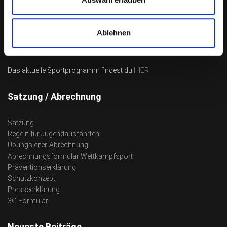
Impressum
Datenschutz
Ablehnen
Sportprogramm
Das aktuelle Sportprogramm findest du
HIER
Satzung / Abrechnung
Satzung
Regeln für Jugendausfahrten
Übungsleiter-Abrechnung
Abrechnungsformular Wettkampfsport
Präventionserklärung
Schutzkonzept
Presseerklärung
3G Formular
Neueste Beiträge