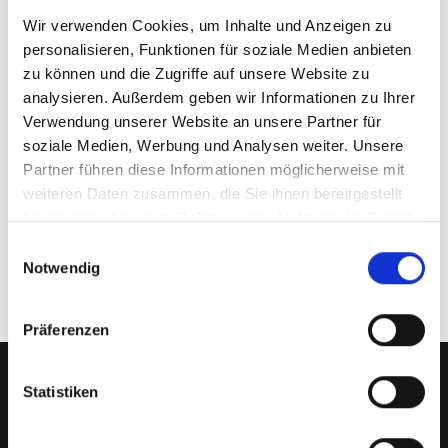
wiederum für Franz Stadler über die 400 m in 69,49 sec.
Wir verwenden Cookies, um Inhalte und Anzeigen zu
Zwei Athleten verpassten knapp das Stockerl: David
personalisieren, Funktionen für soziale Medien anbieten
Wieland (17:40,41 min) über 5000 m in der M 35 und Tobias
zu können und die Zugriffe auf unsere Website zu
Schmidt-Wilcke (4:55,94 min.) über 1500 in der M 50
analysieren. Außerdem geben wir Informationen zu Ihrer
belegten jeweils Platz 4.
Verwendung unserer Website an unsere Partner für
soziale Medien, Werbung und Analysen weiter. Unsere
Partner führen diese Informationen möglicherweise mit
Vorheriger Beitrag: Celine Ruß holt Siebenkampf Silber
Nächster Beit
weiteren Daten zusammen, die Sie ihnen bereitgestellt
Zurück
Weiter
haben oder die sie im Rahmen Ihrer Nutzung der Dienste
gesammelt haben.
Einwilligungsauswahl
Notwendig
Präferenzen
Statistiken
SWC REGENSBURG