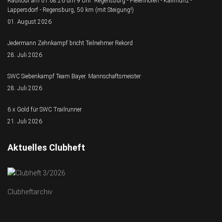
Radltour am 01.08.26 um 9 Uhr: Regensburg - Pielenhofen - Kallmünz -
Lappersdorf - Regensburg, 50 km (mit Steigung!)
01. August 2026
Jedermann Zehnkampf bricht Teilnehmer Rekord
28. Juli 2026
SWC Siebenkampf Team Bayer. Mannschaftsmeister
28. Juli 2026
6 x Gold für SWC Trailrunner
21. Juli 2026
Aktuelles Clubheft
Clubheftarchiv