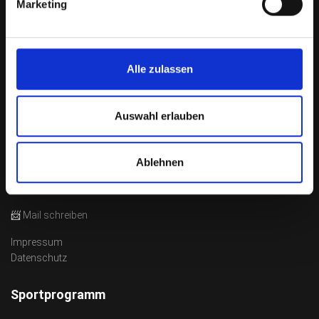
Marketing
Alle zulassen
Auswahl erlauben
Serpiliusweg 7
93049 Regensburg
Ablehnen
Telefon siehe
Vorstand & Ausschuss
📨
Mail schreiben
Impressum
Datenschutz
Sportprogramm