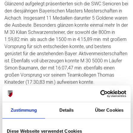
Glänzend aufgelegt präsentierten sich die SWC Senioren bei
den diesjährigen Bayerischen Masters Meisterschaften in
Aichach. Insgesamt 11 Medaillen darunter 5 Goldene waren
die Ausbeute. Besonders glänzen konnte einmal mehr In der
M 30 Kilian Schwarzensteiner, der sowohl die 800m in
1:59,82 min. als auch die 1500 m in 4:15,89 min. mit großem
Vorsprung für sich entscheiden konnte, und bestens
gerüstet für die anstehenden Bayer. Aktivenmeisterschaften
ist. Ebenfalls voll überzeugen konnte M 30 5000 m Läufer
Simon Baumann, der mit 16:07,47 min. ebenfalls einen
großen Vorsprung vor seinem Teamkollegen Thomas
Kinateder (17:30,83 min.) aufweisen konnte.
Ebenfalls 5000 m Gold gab es in der W 50 für Sandra
Amelang (22:13,60 min) und in der M 50 für Enrico Amelang
(21:50,77 min.). Silber schnappten sich M 35 1500 m Läufer
Zustimmung
Details
Über Cookies
Richard Gottschalk (4:36,24 min.) und M 60 Sprinter Franz
Stadler (28,27 sec) über die 200 m. Bronzemedaillen gab es
für die 1500 m Läufer Thomas Federsel mit 5:40,16 min. in
Diese Webseite verwendet Cookies
der M 60 und Jens Wulff mit 6:14,99 min. in der M 40 und