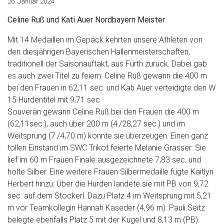
26. Januar 2024
Celine Ruß und Kati Auer Nordbayern Meister
Mit 14 Medaillen im Gepäck kehrten unsere Athleten von
den diesjährigen Bayerischen Hallenmeisterschaften,
traditionell der Saisonauftakt, aus Fürth zurück. Dabei gab
es auch zwei Titel zu feiern: Celine Ruß gewann die 400 m
bei den Frauen in 62,11 sec. und Kati Auer verteidigte den W
15 Hürdentitel mit 9,71 sec.
Souverän gewann Celine Ruß bei den Frauen die 400 m
(62,11sec.), auch über 200 m (4./28,27 sec.) und im
Weitsprung (7./4,70 m) konnte sie überzeugen. Einen ganz
tollen Einstand im SWC Trikot feierte Melanie Grasser: Sie
lief im 60 m Frauen Finale ausgezeichnete 7,83 sec. und
holte Silber. Eine weitere Frauen Silbermedaille fügte Kaitlyn
Herbert hinzu: Über die Hürden landete sie mit PB von 9,72
sec. auf dem Stockerl. Dazu Platz 4 im Weitsprung mit 5,21
m vor Teamkollegin Hannah Kaseder (4,96 m). Pauli Seitz
belegte ebenfalls Platz 5 mit der Kugel und 8,13 m (PB).