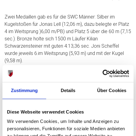
Zwei Medaillen gab es für die SWC Männer: Silber im
Kugelstoßen für Jonas Lell (12,06 m), dazu belegte er Platz
4 im Weitsprung )6,00 m/PB) und Platz 5 über die 60 m (7,15
sec.). Bronze holte sich 1500 m Läufer Kilian
Schwarzensteiner mit guten 4:13,36 sec. Joni Scheffel
wurde jeweils 6.im Weitsprung (5,93 m) und mit der Kugel
(9,58 m).
In der U 20w gab es Silber für Magdalena Helfer über die
200 m (27,13 sec.), im 60 m Endlauf belgte sie mit 8,23 sec.
Platz 7. Bronze holte sich Stabhochspringerin Kati Ertl
diesmal über die 800 m in guten 2:2927 sec. Valerie
Zustimmung
Details
Über Cookies
Gutdeutsch wurde in der U18 200 m 8. Mit 29,62 sec. im
Kugelstoßen gab es PB für sie (8,43 m) und Teamkollegin
Paula Hacjl (8,23 m). Nach seinem Hochsprungsieg vor einer
Diese Webseite verwendet Cookies
Woche komplettierte Justus Höhe in der U 20 seine
Wir verwenden Cookies, um Inhalte und Anzeigen zu
Medaillensammling: Silber mit der Kugel (11,17 m) und
personalisieren, Funktionen für soziale Medien anbieten
Bronze im Weitsprung (6,09 m/PB). Über die Hürden belegte
zu können und die Zugriffe auf unsere Website zu