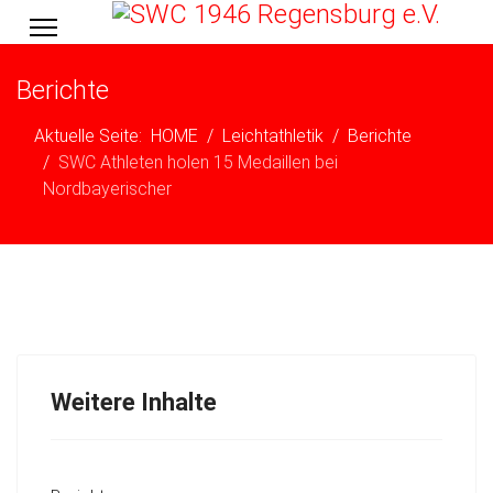
Berichte
Aktuelle Seite:
HOME
Leichtathletik
Berichte
SWC Athleten holen 15 Medaillen bei
Nordbayerischer
Weitere Inhalte