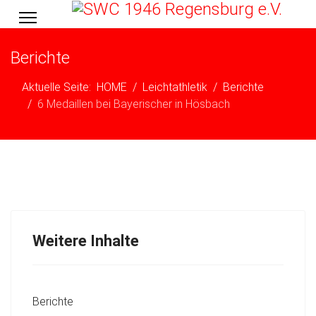
Berichte
Aktuelle Seite:
HOME
Leichtathletik
Berichte
6 Medaillen bei Bayerischer in Hösbach
Weitere Inhalte
Berichte