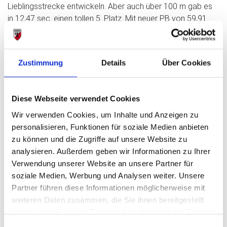
Lieblingsstrecke entwickeln. Aber auch über 100 m gab es
in 12,47 sec. einen tollen 5. Platz. Mit neuer PB von 59,91
sec. blieb Sara Weißhaupt erstmals in der U 18 über 400 m
unter 60 sec. Lohn war die Bronzemedaille, im gleichen
Wettbewerb wurde Kati Auer ebenfalls mit PB von 61,37
Zustimmung
Details
Über Cookies
sec. 8. Sara lief zudem gute 13,46 über die 100 und 26,75
sec. über die 200 m. Medaille Nummer 6 ebenfalls in Bronze
für U 20 3000 m Läuferin Lyssa Fernandes (12:12,32 min.).
Diese Webseite verwendet Cookies
Wir verwenden Cookies, um Inhalte und Anzeigen zu
Knapp am Stockerl vorbei als Vierte liefen Celine Ruß über
personalisieren, Funktionen für soziale Medien anbieten
800 m der Frauen (2:17,14 min), im gleichen Rennen belegte
zu können und die Zugriffe auf unsere Website zu
Manja Boldt mit neuer PB von 2:19,77 min. Platz 6, sowie
analysieren. Außerdem geben wir Informationen zu Ihrer
das U 20 4 x 100 m Quartett mit Magdalena Helfer, Sara
Verwendung unserer Website an unsere Partner für
Weißhaupt, Kati Auer uns Sina Straube in ausgezeichneten
soziale Medien, Werbung und Analysen weiter. Unsere
49,96 sec. Platz 5 belegten Speerwerfer Joni Scheffel mit
Partner führen diese Informationen möglicherweise mit
58,06 m und U 18 800 m Läuferin Nele Simon mit toller
weiteren Daten zusammen, die Sie ihnen bereitgestellt
neuer Bestzeit von 2:23,51 sec.), sechster wurde das U 20m
haben oder die sie im Rahmen Ihrer Nutzung der Dienste
Quartett mit Simon Kürzinger, Tomas Simon Pongratz, Fabi
gesammelt haben.