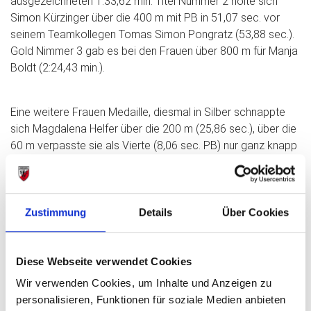
ausgezeichneten 1:33,62 min. Titel Nummer 2 holte sich
Simon Kürzinger über die 400 m mit PB in 51,07 sec. vor
seinem Teamkollegen Tomas Simon Pongratz (53,88 sec.).
Gold Nimmer 3 gab es bei den Frauen über 800 m für Manja
Boldt (2:24,43 min.).
Eine weitere Frauen Medaille, diesmal in Silber schnappte
sich Magdalena Helfer über die 200 m (25,86 sec.), über die
60 m verpasste sie als Vierte (8,06 sec. PB) nur ganz knapp
das Stockerl. Eine weitere 200 m Silber Medaille gab es für
Sara Weißhaupt in der U20w (26,58 sec.), gemeinsam mit
Vanessa Tuma, Lea Rittner (ESV Amberg) und Mia Müller
(TSV Schwandorf) gab es zudem 4x200 U20 Silber. Und
Zustimmung
Details
Über Cookies
ebenfalls auf dem Silberrang landete das 4x200 m U 218
Quartett mit Augustin Grünwald, Simon Dörfler, Ferdi
Diese Webseite verwendet Cookies
Spielbauer und Leonhard Zenger (TV Burglengenfeld) in
1:43,37 min.
Wir verwenden Cookies, um Inhalte und Anzeigen zu
Ganz knapp am Stockerl vorbei schrammten als Vierte
personalisieren, Funktionen für soziale Medien anbieten