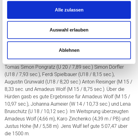
(9,71 sec. / PB), Lena Bruischütz belegte Platz 7 über die
400 m (64,49 sec. / PB). Richard Gottschalk lief die 1500 m
Alle zulassen
bei den Männern in PB (4:29,54 min.) auf Platz 10.
Gute 60 m Zeiten zeigten Vanessa Tuma (U18 / 8,37 sec.),
Auswahl erlauben
Emma Wittmann (F / 8,50 sec.), Hannah Krohn (F / 8,70
sec.), Karo Zinchenko (W15 / 8,78 sec.), Annika Bruischütz
(U18 / 8,75 sec. ), Johanna Aumeier (W14 / 8,91 sec.) und
Ablehnen
Lena Bruischütz (U18 / 8,97 sec.). bei den Mädels sowie
Ben Biermann (U18 7,69 sec.), Justus Höhe (M / 7,85 sec.),
Tomas Simon Pongratz (U 20 / 7,89 sec.) Simon Dörfler
(U18 / 7,93 sec.), Ferdi Spielbauer (U18 / 8,15 sec.),
Augustin Grünwald (U18 / 8,20 sec.) Anton Reisinger (M 15 /
8,33 sec. und Amadeus Wolf (M 15 / 8,75 sec.). Über die
Hürden gasb es gute Ergebnisse für Amadeus Wolf (M 15 /
10,97 sec.), Johanna Aumeier (W 14 / 10,73 sec.) und Lena
Bruischütz (U 18 / 10,12 sec.). Im Weitsprung überzeugten
Amadeus Wolf (4,66 m), Karo Zinchenko (4,39 m / PB) und
Justus Höhe (M / 5,58 m). Jens Wulf lief gute 5:07,47 über
die 1500 m.