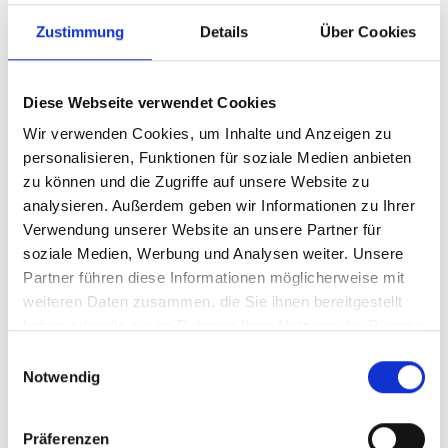
Zustimmung
Details
Über Cookies
Diese Webseite verwendet Cookies
Wir verwenden Cookies, um Inhalte und Anzeigen zu
personalisieren, Funktionen für soziale Medien anbieten
zu können und die Zugriffe auf unsere Website zu
analysieren. Außerdem geben wir Informationen zu Ihrer
Verwendung unserer Website an unsere Partner für
soziale Medien, Werbung und Analysen weiter. Unsere
Partner führen diese Informationen möglicherweise mit
In der mU20 holte Justus Höhe mit Hausrekord (2,95 m)
weiteren Daten zusammen, die Sie ihnen bereitgestellt
Silber hinter dem Ambergerv Marten Lippold. PB auch für U
haben oder die sie im Rahmen Ihrer Nutzung der Dienste
18 Sieger Leo Spielbauer (2,65 m). Den kompletten
gesammelt haben.
Einwilligungsauswahl
Medaillen Set gab es in der W 15 für Maria Lankes (2,55 /
Notwendig
PB) vor Klara Tausendpfund (2,25 m) und Rebecca
Eigenstetter (2,05 m). In der W14 hieß die Siegerin Charlotte
Woske (2,55 m / PB), und mit je 1,95 m und Bestleistung
Präferenzen